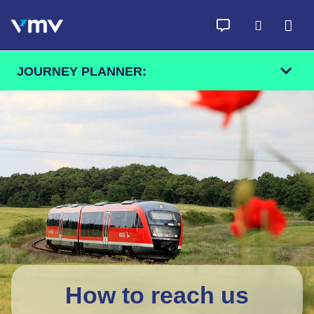
Skip to content
JOURNEY PLANNER:
From
To
Find
How to reach us