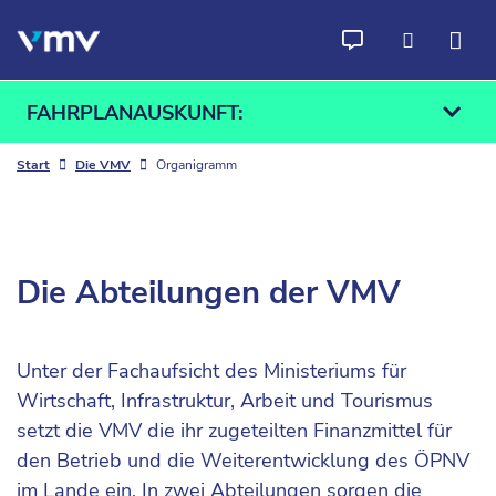
Zum Inhalt springen
FAHRPLANAUSKUNFT:
Start
Die VMV
Organigramm
Ab
An
Die Abteilungen der VMV
Finden
Unter der Fachaufsicht des Ministeriums für
Wirtschaft, Infrastruktur, Arbeit und Tourismus
setzt die VMV die ihr zugeteilten Finanzmittel für
den Betrieb und die Weiterentwicklung des ÖPNV
im Lande ein. In zwei Abteilungen sorgen die