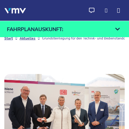
Zum Inhalt springen
FAHRPLANAUSKUNFT:
Start
Aktuelles
Grundsteinlegung für den Technik- und Bedienstandort 
Ab
An
Finden