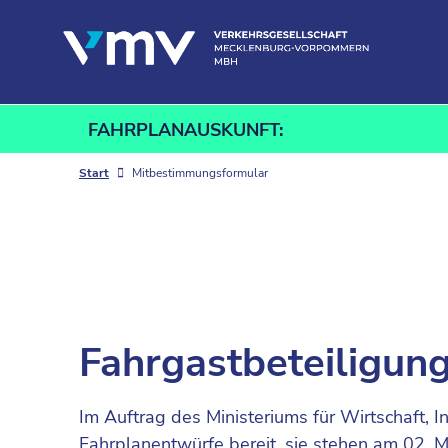
Zum Inhalt springen
FAHRPLANAUSKUNFT:
Start
Mitbestimmungsformular
Fahrgastbeteiligun
Im Auftrag des Ministeriums für Wirtschaft,
Fahrplanentwürfe bereit, sie stehen am 02. Mä