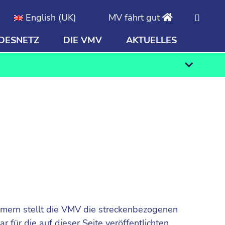
English (UK)
MV fährt gut
DESNETZ
DIE VMV
AKTUELLES
Finden
ommern stellt die VMV die streckenbezogenen
 für die auf dieser Seite veröffentlichten