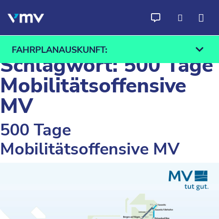
Zum Inhalt springen
FAHRPLANAUSKUNFT:
Schlagwort:
500 Tage
Mobilitätsoffensive
MV
Ab
An
500 Tage
Finden
Mobilitätsoffensive MV