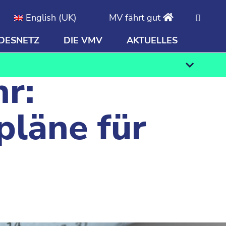
English (UK)
MV fährt gut
DESNETZ
DIE VMV
AKTUELLES
Finden
r:
pläne für