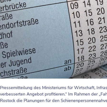
Pressemitteilung des Ministeriums für Wirtschaft, Infra
verbesserten Angebot profitieren.“ Im Rahmen der „F
Rostock die Planungen für den Schienenpersonennahver