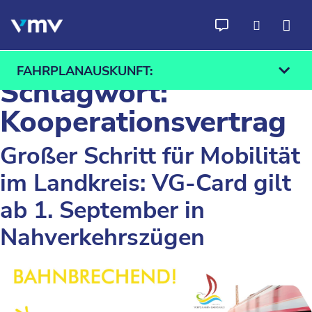
Zum Inhalt springen
FAHRPLANAUSKUNFT:
Schlagwort:
Kooperationsvertrag
Großer Schritt für Mobilität
Ab
An
im Landkreis: VG-Card gilt
Finden
ab 1. September in
Nahverkehrszügen