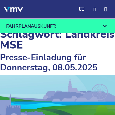
Zum Inhalt springen
FAHRPLANAUSKUNFT:
Schlagwort:
Landkreis
MSE
Presse-Einladung für
Ab
An
Donnerstag, 08.05.2025
Finden