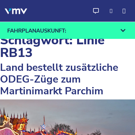
Zum Inhalt springen
FAHRPLANAUSKUNFT:
Schlagwort:
Linie
RB13
Land bestellt zusätzliche
Ab
An
ODEG-Züge zum
Finden
Martinimarkt Parchim