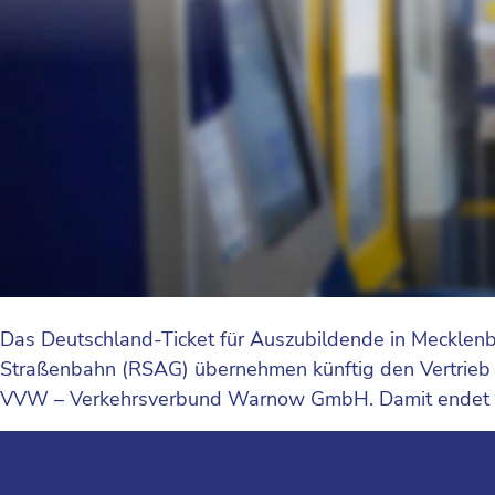
Das Deutschland-Ticket für Auszubildende in Mecklen
Straßenbahn (RSAG) übernehmen künftig den Vertrieb u
VVW – Verkehrsverbund Warnow GmbH. Damit endet d