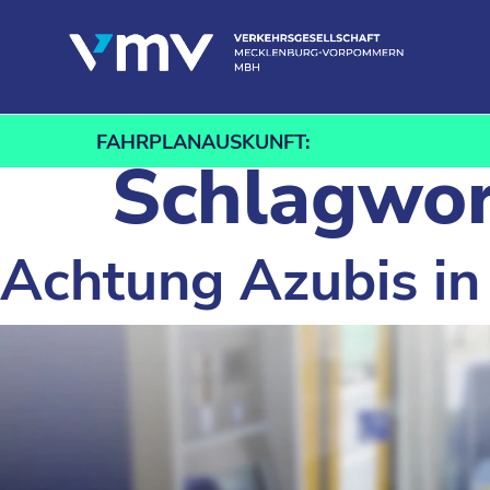
Zum Inhalt springen
FAHRPLANAUSKUNFT:
Schlagwor
Achtung Azubis in