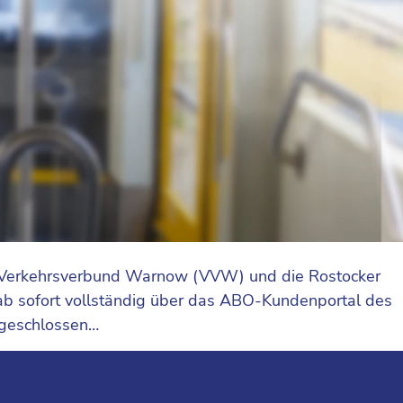
er Verkehrsverbund Warnow (VVW) und die Rostocker
 ab sofort vollständig über das ABO-Kundenportal des
bgeschlossen…