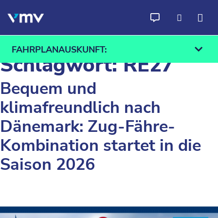
Zum Inhalt springen
FAHRPLANAUSKUNFT:
Schlagwort:
RE27
Bequem und
klimafreundlich nach
Ab
An
Dänemark: Zug-Fähre-
Finden
Kombination startet in die
Saison 2026