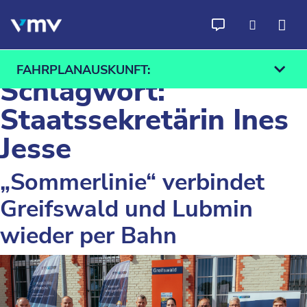
Zum Inhalt springen
FAHRPLANAUSKUNFT:
Schlagwort:
Staatssekretärin Ines
Jesse
Ab
An
„Sommerlinie“ verbindet
Finden
Greifswald und Lubmin
wieder per Bahn