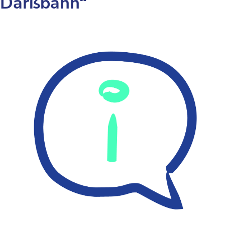
Darßbahn“