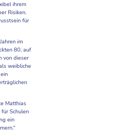
xibel ihrem
er Risiken.
usstsein für
Jahren im
ckten 80, auf
n von dieser
als weibliche
 ein
rträglichen
te Matthias
 für Schulen
ng ein
mern.“