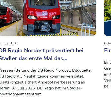
. July 2026
6. J
DB Regio Nordost präsentiert bei
Ei
Stadler das erste Mal das
Ein
Neufahrzeug KISS für den
Gre
Pressemitteilung der DB Regio Nordost, Bildquelle:
Verkehrsvertrag Nord-Süd2
im 
DB Regio AG Neufahrzeuge kommen verspätet,
Ver
Ersatzkonzept sichert Angebotsverbesserung ab
bei
Berlin, 09. Juli 2026 DB Regio hat im Stadler-
Inbetriebnahmezentrum