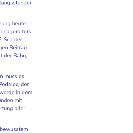
etungsstunden
ehung heute
eenageralters
E-Scooter.
igen Beitrag
t der Bahn,
en muss es
Pedelec, der
 werde in dem
unden mit
rtung aller
d bewusstem