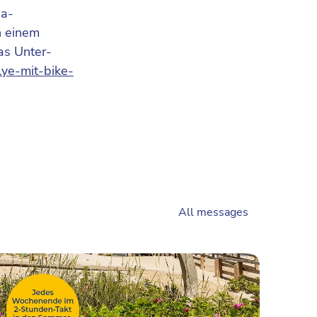
na­
n einem
as Unter­
lye-mit-bike-
All messages