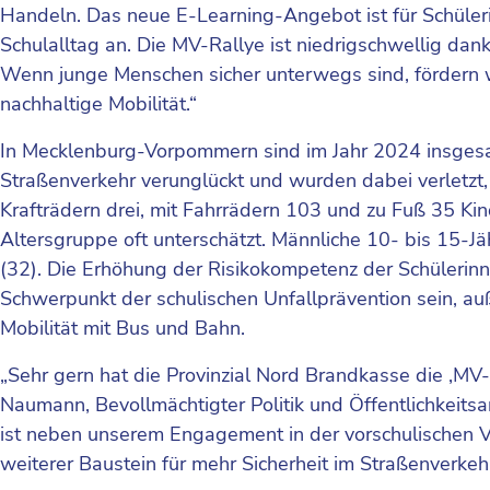
Handeln. Das neue E-Learning-Angebot ist für Schüleri
Schulalltag an. Die MV-Rallye ist niedrigschwellig dank 
Wenn junge Menschen sicher unterwegs sind, fördern wi
nachhaltige Mobilität.“
In Mecklenburg-Vorpommern sind im Jahr 2024 insgesam
Straßenverkehr verunglückt und wurden dabei verletzt,
Krafträdern drei, mit Fahrrädern 103 und zu Fuß 35 K
Altersgruppe oft unterschätzt. Männliche 10- bis 15-Jä
(32). Die Erhöhung der Risikokompetenz der Schülerinn
Schwerpunkt der schulischen Unfallprävention sein, au
Mobilität mit Bus und Bahn.
„Sehr gern hat die Provinzial Nord Brandkasse die ‚MV-Ra
Naumann, Bevollmächtigter Politik und Öffentlichkeitsar
ist neben unserem Engagement in der vorschulischen V
weiterer Baustein für mehr Sicherheit im Straßenverk