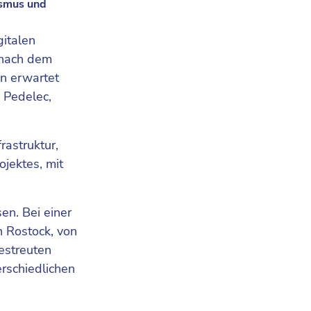
ismus und
gitalen
 nach dem
n erwartet
 Pedelec,
rastruktur,
jektes, mit
en. Bei einer
n Rostock, von
estreuten
rschiedlichen