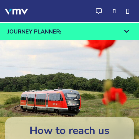
Skip to content
JOURNEY PLANNER:
From
To
Find
How to reach us