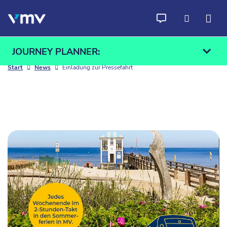
Skip to content
JOURNEY PLANNER:
Start
News
Einladung zur Pressefahrt
From
To
Find