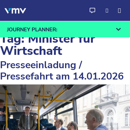
Skip to content
JOURNEY PLANNER:
Tag:
Minister für
Wirtschaft
Presseeinladung /
From
To
Pressefahrt am 14.01.2026
Find