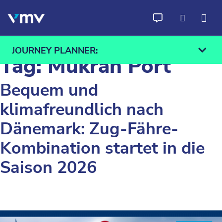
Skip to content
JOURNEY PLANNER:
Tag:
Mukran Port
Bequem und
klimafreundlich nach
From
To
Dänemark: Zug-Fähre-
Find
Kombination startet in die
Saison 2026