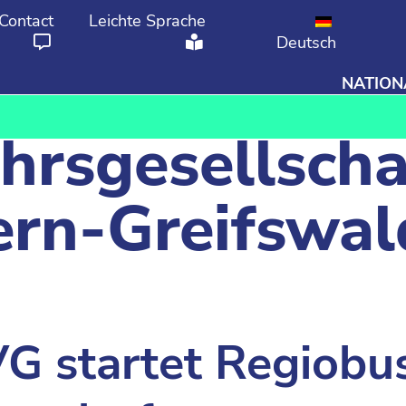
Contact
Leichte Sprache
Deutsch
NATION
From
To
hrsgesellscha
rn-Greifswa
VG startet Regiobu