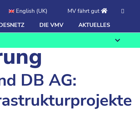
English (UK)
MV fährt gut
DESNETZ
DIE VMV
AKTUELLES
Finden
erung
nd DB AG:
astrukturprojekte