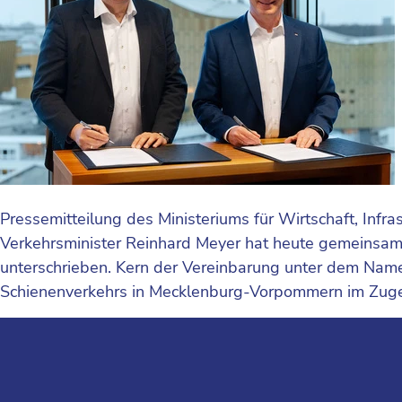
Pressemitteilung des Ministeriums für Wirtschaft, In
Verkehrsminister Reinhard Meyer hat heute gemeinsam
unterschrieben. Kern der Vereinbarung unter dem Name
Schienenverkehrs in Mecklenburg-Vorpommern im Zug