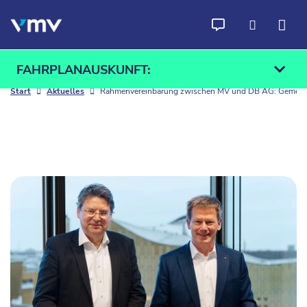
Zum Inhalt springen
FAHRPLANAUSKUNFT:
Start
Aktuelles
Rahmenvereinbarung zwischen MV und DB AG: Gemeinsa
Ab
An
Finden