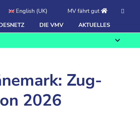
English (UK)
MV fährt gut
DESNETZ
DIE VMV
AKTUELLES
Finden
änemark: Zug-
son 2026