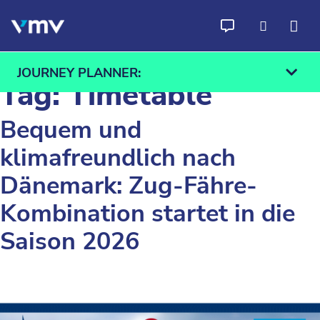
Skip to content
JOURNEY PLANNER:
Tag:
Timetable
Bequem und
klimafreundlich nach
From
To
Dänemark: Zug-Fähre-
Find
Kombination startet in die
Saison 2026