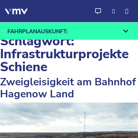
Zum Inhalt springen
FAHRPLANAUSKUNFT:
Schlagwort:
Infrastrukturprojekte
Schiene
Ab
An
Zweigleisigkeit am Bahnhof
Finden
Hagenow Land