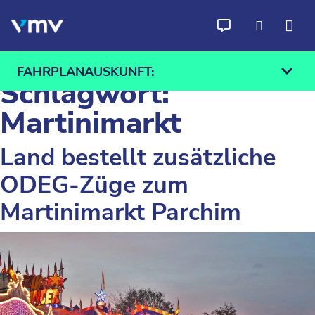
Zum Inhalt springen
FAHRPLANAUSKUNFT:
Schlagwort:
Martinimarkt
Land bestellt zusätzliche
Ab
An
ODEG-Züge zum
Finden
Martinimarkt Parchim