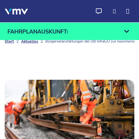
Zum Inhalt springen
FAHRPLANAUSKUNFT:
Start
Aktuelles
Bürgerveranstaltungen der DB InfraGO zur neunmonati
Ab
An
Finden