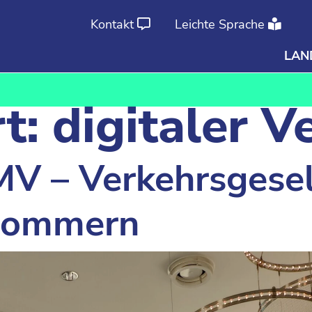
Kontakt
Leichte Sprache
LAN
Ab
An
t:
digitaler V
V – Verkehrsgesel
pommern