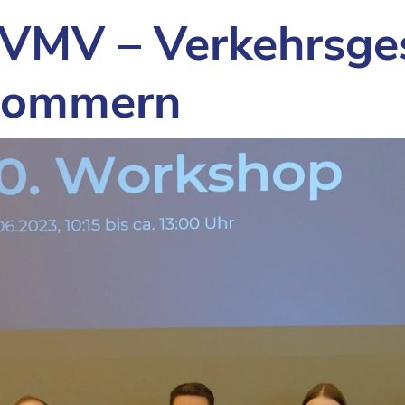
VMV – Verkehrsges
pommern