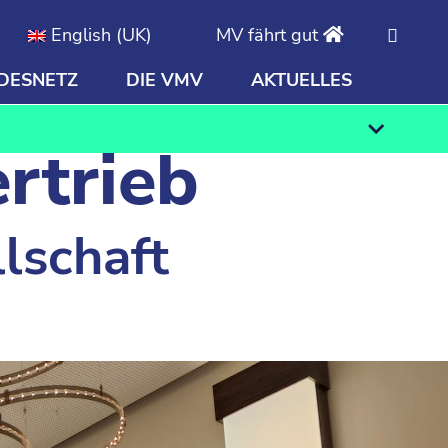
English (UK)
MV fährt gut
DESNETZ
DIE VMV
AKTUELLES
Finden
ertrieb
lschaft