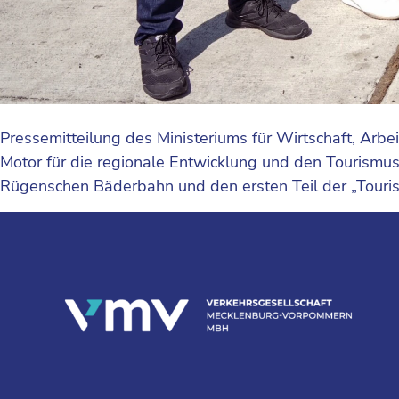
Pressemitteilung des Ministeriums für Wirtschaft, Arbeit
Motor für die regionale Entwicklung und den Tourismus
Rügenschen Bäderbahn und den ersten Teil der „Tourist