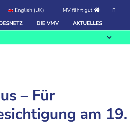
English (UK)
MV fährt gut
DESNETZ
DIE VMV
AKTUELLES
Finden
us – Für
esichtigung am 19.