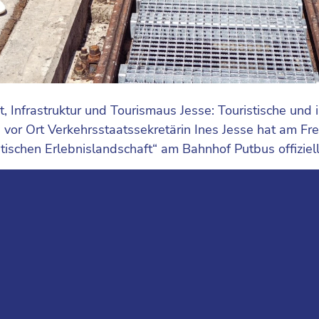
, Infrastruktur und Tourismaus Jesse: Touristische und i
 vor Ort Verkehrsstaatssekretärin Ines Jesse hat am Fr
ischen Erlebnislandschaft“ am Bahnhof Putbus offiziell