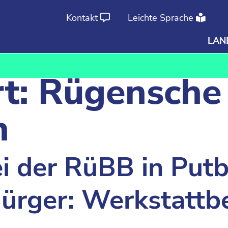
Kontakt
Leichte Sprache
LAN
Ab
An
t:
Rügensche
n
i der RüBB in Putb
ürger: Werkstattb