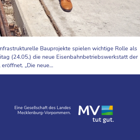
nfrastrukturelle Bauprojekte spielen wichtige Rolle als
eitag (24.05.) die neue Eisenbahnbetriebswerkstatt der
 eröffnet. „Die neue…