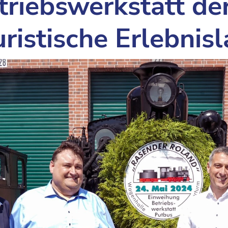
riebswerkstatt de
istische Erlebnisl