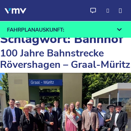
Zum Inhalt springen
FAHRPLANAUSKUNFT:
Schlagwort:
Bahnhof
100 Jahre Bahnstrecke
Rövershagen – Graal-Müritz
Ab
An
Finden